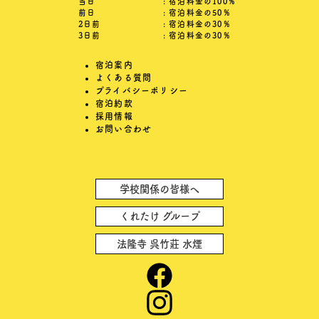
当日
: 宿泊料金の100％
前日
: 宿泊料金の50％
2日前
: 宿泊料金の30％
3日前
: 宿泊料金の30％
宿泊案内
よくある質問
プライバシーポリシー
宿泊約款
採用情報
お問い合わせ
学校関係の皆様へ
くれたけ グループ
法隆寺 呉竹莊 水煙