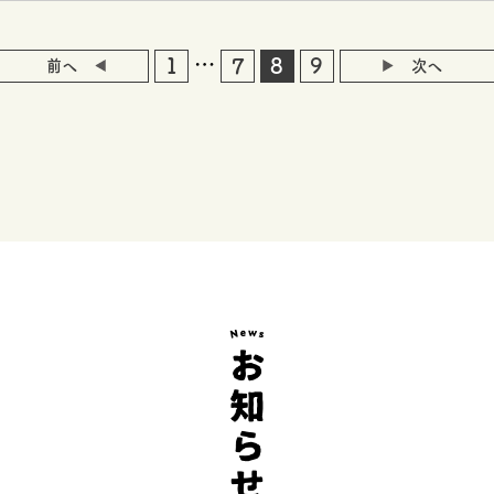
…
1
7
8
9
前へ
次へ