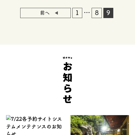
…
1
8
9
前へ